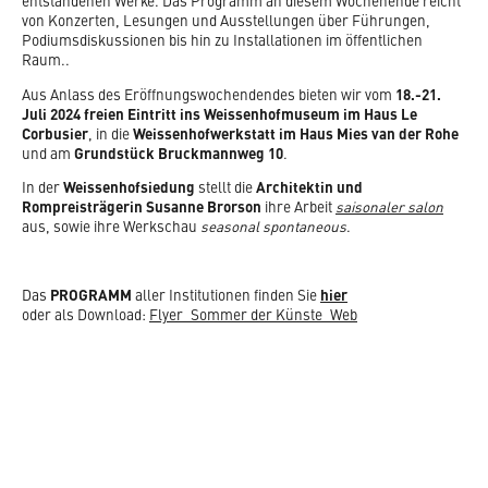
entstandenen Werke. Das Programm an diesem Wochenende reicht
JUBILÄUM 2027
WIE DAS MUSEUM ENTSTAND
von Konzerten, Lesungen und Ausstellungen über Führungen,
FREUNDE DER WEISSENHOFSIEDLUNG
Podiumsdiskussionen bis hin zu Installationen im öffentlichen
WEISSENHOF.FORUM
Raum..
NETZWERK WERKBUNDSIEDLUNGEN
Aus Anlass des Eröffnungswochendendes bieten wir vom
18.-21.
WEISSENHOF.100
Juli 2024 freien Eintritt ins Weissenhofmuseum im Haus Le
KULTURROUTE LE CORBUSIER
Corbusier
, in die
Weissenhofwerkstatt im Haus Mies van der Rohe
und am
Grundstück Bruckmannweg 10
.
UNESCO WELTERBE LE CORBUSIER
In der
Weissenhofsiedung
stellt die
Architektin und
Rompreisträgerin Susanne Brorson
ihre Arbeit
saisonaler salon
aus, sowie ihre Werkschau
seasonal spontaneous
.
Das
PROGRAMM
aller Institutionen finden Sie
hier
oder als Download:
Flyer_Sommer der Künste_Web