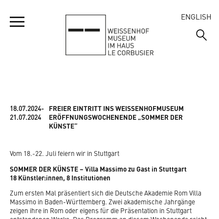
ENGLISH
IHR BESUCH
MUSEUM
18.07.2024-
FREIER EINTRITT INS WEISSENHOFMUSEUM
ÖFFNUNGSZEITEN
21.07.2024
ERÖFFNUNGSWOCHENENDE „SOMMER DER
KÜNSTE“
ADRESSE UND ANREISE
SIEDLUNG
WILLKOMMEN
EINTRITTSPREISE
Vom 18.-22. Juli feiern wir in Stuttgart
AUSSTELLUNGSRUNDGANG
VERANSTALTUNGEN
WILLKOMMEN
SOMMER DER KÜNSTE – Villa Massimo zu Gast in Stuttgart
FÜHRUNGEN
18 Künstler:innen, 8 Institutionen
EMMAS ENTDECKERTOUR
DIE HÄUSER
Zum ersten Mal präsentiert sich die Deutsche Akademie Rom Villa
JUBILÄUM 2027
GRUPPENBESUCHE
Massimo in Baden-Württemberg. Zwei akademische Jahrgänge
KURZFILME WEISSENHOFMUSEUM
DIE AUSSTELLUNG 1927
zeigen ihre in Rom oder eigens für die Präsentation in Stuttgart
FRAGEN UND ANTWORTEN