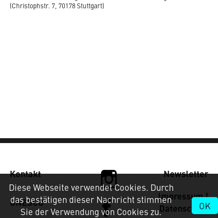
(Christophstr. 7, 70178 Stuttgart)
Kontakt
Newsletter
Diese Webseite verwendet Cookies. Durch
Impressum |
das bestätigen dieser Nachricht stimmen
UNESCO
OK
Datenschutz
Sie der Verwendung von Cookies zu.