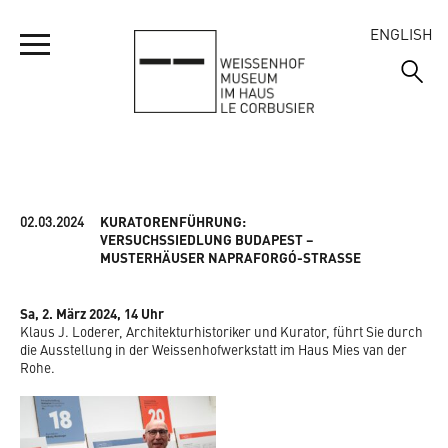
ENGLISH
IHR BESUCH
MUSEUM
02.03.2024
KURATORENFÜHRUNG:
ÖFFNUNGSZEITEN
VERSUCHSSIEDLUNG BUDAPEST –
MUSTERHÄUSER NAPRAFORGÓ-STRASSE
ADRESSE UND ANREISE
SIEDLUNG
WILLKOMMEN
EINTRITTSPREISE
Sa, 2. März 2024, 14 Uhr
AUSSTELLUNGSRUNDGANG
Klaus J. Loderer, Architekturhistoriker und Kurator, führt Sie durch
VERANSTALTUNGEN
WILLKOMMEN
die Ausstellung in der Weissenhofwerkstatt im Haus Mies van der
FÜHRUNGEN
Rohe.
EMMAS ENTDECKERTOUR
DIE HÄUSER
JUBILÄUM 2027
GRUPPENBESUCHE
KURZFILME WEISSENHOFMUSEUM
DIE AUSSTELLUNG 1927
FRAGEN UND ANTWORTEN