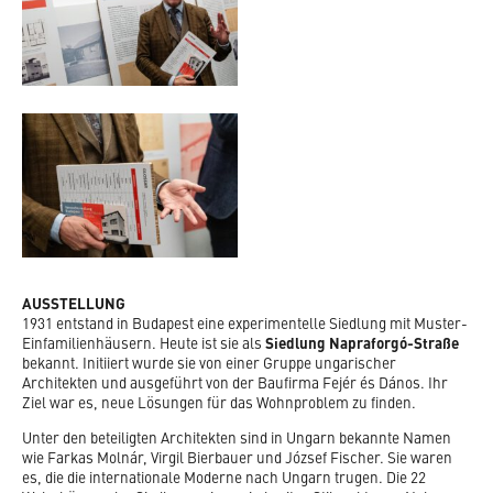
JUBILÄUM 2027
WIE DAS MUSEUM ENTSTAND
FREUNDE DER WEISSENHOFSIEDLUNG
WEISSENHOF.FORUM
NETZWERK WERKBUNDSIEDLUNGEN
WEISSENHOF.100
KULTURROUTE LE CORBUSIER
UNESCO WELTERBE LE CORBUSIER
AUSSTELLUNG
1931 entstand in Budapest eine experimentelle Siedlung mit Muster-
Einfamilienhäusern. Heute ist sie als
Siedlung Napraforgó-Straße
bekannt. Initiiert wurde sie von einer Gruppe ungarischer
Architekten und ausgeführt von der Baufirma Fejér és Dános. Ihr
Ziel war es, neue Lösungen für das Wohnproblem zu finden.
Unter den beteiligten Architekten sind in Ungarn bekannte Namen
wie Farkas Molnár, Virgil Bierbauer und József Fischer. Sie waren
es, die die internationale Moderne nach Ungarn trugen. Die 22