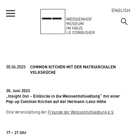
ENGLISH
IHR BESUCH
MUSEUM
30.06.2023
COMMON KITCHEN MIT DER MATRIARCHALEN
ÖFFNUNGSZEITEN
VOLKSKÜCHE
ADRESSE UND ANREISE
SIEDLUNG
WILLKOMMEN
30. Juni 2023
EINTRITTSPREISE
„Insight Out – Einblicke in die Weissenhofsiedlung“ mit einer
AUSSTELLUNGSRUNDGANG
Pop-up Common Kitchen auf der Hermann-Lenz-Höhe
VERANSTALTUNGEN
WILLKOMMEN
FÜHRUNGEN
EMMAS ENTDECKERTOUR
Eine Veranstaltung der
Freunde der Weissenhofsiedlung e.V.
DIE HÄUSER
JUBILÄUM 2027
GRUPPENBESUCHE
KURZFILME WEISSENHOFMUSEUM
DIE AUSSTELLUNG 1927
17 – 21 Uhr
FRAGEN UND ANTWORTEN