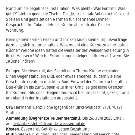
JUBILÄUM 2027
WIE DAS MUSEUM ENTSTAND
FREUNDE DER WEISSENHOFSIEDLUNG
Rund um die begehbare Installation „Was bleibt? Was kommt? Was
geht?“ stehen gedeckte Tische. Die „Matriarchale Volksküche“ reicht
WEISSENHOF.FORUM
Speisen und gestaltet den Rahmen für spannende Dinner-
NETZWERK WERKBUNDSIEDLUNGEN
Gespräche. Im Fokus steht die Küche als zentraler Ort der
WEISSENHOF.100
Wohnung.
KULTURROUTE LE CORBUSIER
Beim gemeinsamen Essen und Trinken laden kleine Impulsvorträge
dazu ein, sich zu unterhalten. Was macht eine Küche zu einer guten
UNESCO WELTERBE LE CORBUSIER
Küche? Welche Ideen hatten die Gestalter der Weissenhofsiedlung in
ihren Häusern? Welche Erinnerungen steigen in Ihnen auf, wenn Sie
„Küche“ hören?
Bringen Sie etwas mit, das Sie mit dem Thema Küche verbinden.
Einen Gegenstand, ein Bild, oder etwas anderes, zu dem Sie eine
Geschichte erzählen möchten. Vom Entwurf der Traumküche, alten
Bau-Plänen bis zur Suppenkelle Ihrer Oma: es gibt keine Grenzen.
Ihr Küchen-Bild oder -Gegenstand wird herumgereicht, gezeigt, und
am Abend in der Installation ausgestellt.
Ort:
Hermann-Lenz-Höhe (gegenüber Birkenwaldstr. 217), 70191
Stuttgart
Anmeldung (Begrenzte Teilnehmerzahl):
Bis 26. Juni 2023 Email
an:
ibakontaktstelle@freunde-weissenhof.de
Kosten:
Essen frei, Getränke gegen Bezahlung
Mitbringen:
Ein Küchen-Bild oder -Gegenstand mit Geschichte