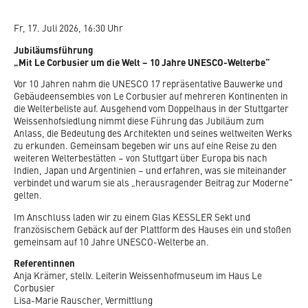
Fr, 17. Juli 2026, 16:30 Uhr
Jubiläumsführung
„Mit Le Corbusier um die Welt – 10 Jahre UNESCO-Welterbe“
Vor 10 Jahren nahm die UNESCO 17 repräsentative Bauwerke und
Gebäudeensembles von Le Corbusier auf mehreren Kontinenten in
die Welterbeliste auf. Ausgehend vom Doppelhaus in der Stuttgarter
Weissenhofsiedlung nimmt diese Führung das Jubiläum zum
Anlass, die Bedeutung des Architekten und seines weltweiten Werks
zu erkunden. Gemeinsam begeben wir uns auf eine Reise zu den
weiteren Welterbestätten – von Stuttgart über Europa bis nach
Indien, Japan und Argentinien – und erfahren, was sie miteinander
verbindet und warum sie als „herausragender Beitrag zur Moderne“
gelten.
Im Anschluss laden wir zu einem Glas KESSLER Sekt und
französischem Gebäck auf der Plattform des Hauses ein und stoßen
gemeinsam auf 10 Jahre UNESCO-Welterbe an.
Referentinnen
Anja Krämer, stellv. Leiterin Weissenhofmuseum im Haus Le
Corbusier
Lisa-Marie Rauscher, Vermittlung