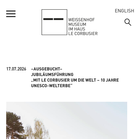
ENGLISH
IHR BESUCH
MUSEUM
17.07.2026
–AUSGEBUCHT–
ÖFFNUNGSZEITEN
JUBILÄUMSFÜHRUNG
„MIT LE CORBUSIER UM DIE WELT – 10 JAHRE
ADRESSE UND ANREISE
UNESCO-WELTERBE“
SIEDLUNG
WILLKOMMEN
EINTRITTSPREISE
AUSSTELLUNGSRUNDGANG
VERANSTALTUNGEN
WILLKOMMEN
FÜHRUNGEN
EMMAS ENTDECKERTOUR
DIE HÄUSER
JUBILÄUM 2027
GRUPPENBESUCHE
KURZFILME WEISSENHOFMUSEUM
DIE AUSSTELLUNG 1927
FRAGEN UND ANTWORTEN